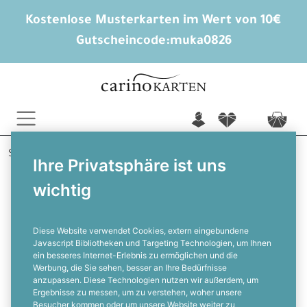
Kostenlose Musterkarten im Wert von 10€
Gutscheincode:
muka0826
n
f
c
Startseite
Hochzeitsextras
Adressaufkleber
Ihre Privatsphäre ist uns
Brianna und Hauke
wichtig
Absenderaufkleber zur Hochzeit im
maritimen Design in Blau
Diese Website verwendet Cookies, extern eingebundene
Javascript Bibliotheken und Targeting Technologien, um Ihnen
ein besseres Internet-Erlebnis zu ermöglichen und die
F
Werbung, die Sie sehen, besser an Ihre Bedürfnisse
anzupassen. Diese Technologien nutzen wir außerdem, um
Ergebnisse zu messen, um zu verstehen, woher unsere
Besucher kommen oder um unsere Website weiter zu