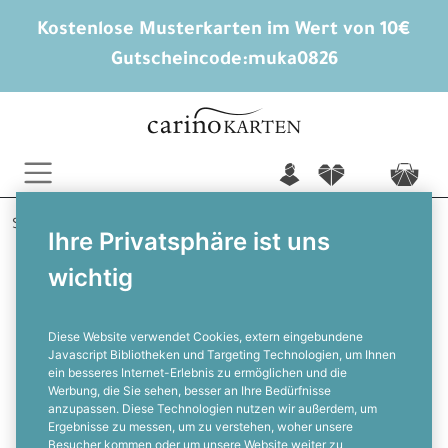
Kostenlose Musterkarten im Wert von 10€
Gutscheincode:
muka0826
n
f
c
Startseite
Hochzeitsextras
Flaschenetiketten
Ihre Privatsphäre ist uns
Josephina und Marvin
wichtig
Weinflaschenetikett im Greenery Style
zum Selbstgestalten
Diese Website verwendet Cookies, extern eingebundene
Javascript Bibliotheken und Targeting Technologien, um Ihnen
ein besseres Internet-Erlebnis zu ermöglichen und die
F
Werbung, die Sie sehen, besser an Ihre Bedürfnisse
anzupassen. Diese Technologien nutzen wir außerdem, um
Ergebnisse zu messen, um zu verstehen, woher unsere
Besucher kommen oder um unsere Website weiter zu