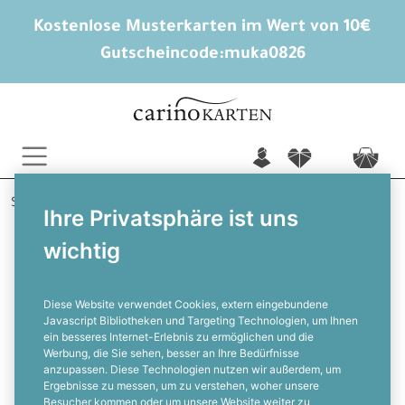
Kostenlose Musterkarten im Wert von 10€
Gutscheincode:
muka0826
n
f
c
Startseite
Hochzeitsextras
Ihre Privatsphäre ist uns
Briefumschläge mit bedrucktem Innenfutter
wichtig
Josephina und Marvin
Briefumschlagsinlay für die
Hochzeitspost im greenery Style -
Kraftpapier
Diese Website verwendet Cookies, extern eingebundene
Javascript Bibliotheken und Targeting Technologien, um Ihnen
ein besseres Internet-Erlebnis zu ermöglichen und die
F
Werbung, die Sie sehen, besser an Ihre Bedürfnisse
anzupassen. Diese Technologien nutzen wir außerdem, um
Ergebnisse zu messen, um zu verstehen, woher unsere
Besucher kommen oder um unsere Website weiter zu