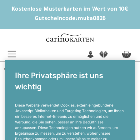
Kostenlose Musterkarten im Wert von 10€
Gutscheincode:
muka0826
n
f
c
Startseite
Hochzeitsextras
Ihre Privatsphäre ist uns
Briefumschläge mit bedrucktem Innenfutter
wichtig
Marleen und Tjorben
Briefumschlagsinlay im passenden
Design zur Hochzeitspapeterie -
Rosso
Diese Website verwendet Cookies, extern eingebundene
Javascript Bibliotheken und Targeting Technologien, um Ihnen
ein besseres Internet-Erlebnis zu ermöglichen und die
F
Werbung, die Sie sehen, besser an Ihre Bedürfnisse
anzupassen. Diese Technologien nutzen wir außerdem, um
Ergebnisse zu messen, um zu verstehen, woher unsere
Besucher kommen oder um unsere Website weiter zu