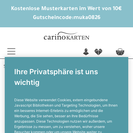
Kostenlose Musterkarten im Wert von 10€
Gutscheincode:
muka0826
n
f
c
Startseite
Hochzeitsextras
Wunderkerzen Anhänger
Ihre Privatsphäre ist uns
Marleen und Tjorben
wichtig
Wunderkerzenanhänger für die
Hochzeit im Festival Look
Diese Website verwendet Cookies, extern eingebundene
Javascript Bibliotheken und Targeting Technologien, um Ihnen
ein besseres Internet-Erlebnis zu ermöglichen und die
F
Werbung, die Sie sehen, besser an Ihre Bedürfnisse
anzupassen. Diese Technologien nutzen wir außerdem, um
Ergebnisse zu messen, um zu verstehen, woher unsere
Besucher kommen oder um unsere Website weiter zu