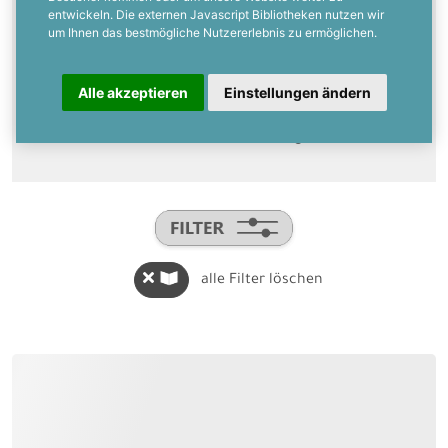
Klappkarten sind eines beliebtesten
entwickeln. Die externen Javascript Bibliotheken nutzen wir
um Ihnen das bestmögliche Nutzererlebnis zu ermöglichen.
Kartenformate. Verschiedene Größen und
liebevolle Details, wie verkürzte
Vorderseiten, kleine Anhänger oder
Alle akzeptieren
Einstellungen ändern
abgerundete Ecken machen sie zu
wunderbaren Lieblingen.
alle Filter löschen