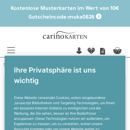
Kostenlose Musterkarten im Wert von 10€
Gutscheincode:
muka0826
n
f
c
Startseite
Hochzeitskarten
Hochzeitseinladungen
Ihre Privatsphäre ist uns
wichtig
Klassisch, elegant & praktisch
Diese Website verwendet Cookies, extern eingebundene
Klappkarten als
Javascript Bibliotheken und Targeting Technologien, um Ihnen
ein besseres Internet-Erlebnis zu ermöglichen und die
Hochzeitseinladungen
Werbung, die Sie sehen, besser an Ihre Bedürfnisse
anzupassen. Diese Technologien nutzen wir außerdem, um
Ergebnisse zu messen, um zu verstehen, woher unsere
Besucher kommen oder um unsere Website weiter zu